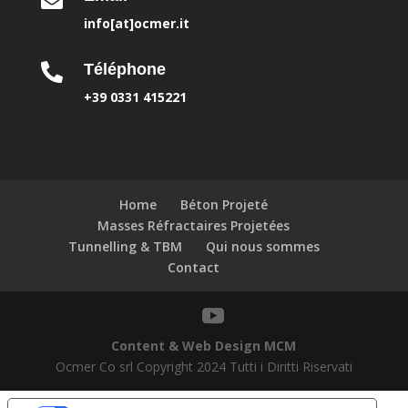
info[at]ocmer.it
Téléphone

+39 0331 415221
Home
Béton Projeté
Masses Réfractaires Projetées
Tunnelling & TBM
Qui nous sommes
Contact
Content & Web Design MCM
Ocmer Co srl Copyright 2024 Tutti i Diritti Riservati