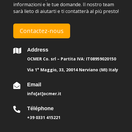
informazioni e le tue domande. Il nostro team
sarà lieto di aiutarti e ti contatterà al più presto!
Contactez-nous
Address

OCMER Co. srl – Partita IVA: IT08959020150
Via 1° Maggio, 33, 20014 Nerviano (MI) Italy
Email

info[at]ocmer.it
Téléphone

+39 0331 415221